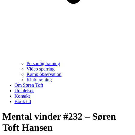
Personlig træning
Video sparring
Kamp observation
Klub træning
Om Søren Toft
Udtalelser
Kontakt
Book tid
Mental vinder #232 – Søren
Toft Hansen