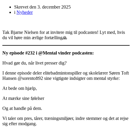
Skrevet den
3. december 2025
i
Nyheder
Tak Bjarne Nielsen for at invitere mig til podcasten! Lyt med, hvis
du vil høre min ærlige fortælling🙏
Ny episode #232 i @Mental vinder podcasten:
Hvad gør du, når livet presser dig?
I denne episode deler elitebadmintonspiller og skolelærer Søren Toft
Hansen @sorentoft92 sine vigtigste indsigter om mental styrke:
At bede om hjælp,
At mærke sine følelser
Og at handle på dem.
Vi taler om pres, tårer, træningsmiljøer, indre stemmer og det at rejse
sig efter modgang.